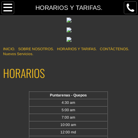
INICIO.
HORARIOS Y TARIFAS.
SOBRE NOSOTROS.
CONTÀCTENOS.
INICIO.
SOBRE NOSOTROS.
HORARIOS Y TARIFAS.
CONTÀCTENOS.
HORARIOS Y TARIFAS.
Nuevos Servicios.
HORARIOS
Nuevos Servicios.
SEMANA SANTA.
Puntarenas - Quepos
4:30 am
5:00 am
7:00 am
10:00 am
12:00 md